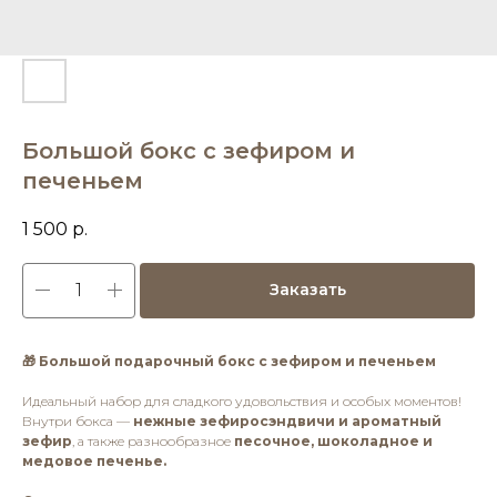
Большой бокс с зефиром и
печеньем
1 500
р.
Заказать
🎁 Большой подарочный бокс с зефиром и печеньем
Идеальный набор для сладкого удовольствия и особых моментов!
Внутри бокса —
нежные зефиросэндвичи и ароматный
зефир
, а также разнообразное
песочное, шоколадное и
медовое печенье.