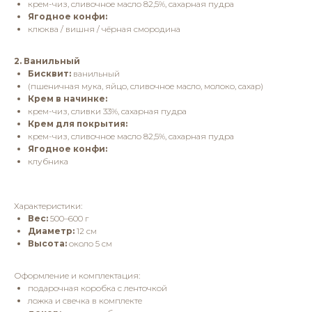
крем-чиз, сливочное масло 82,5%, сахарная пудра
Ягодное конфи:
клюква / вишня / чёрная смородина
2. Ванильный
Бисквит:
ванильный
(пшеничная мука, яйцо, сливочное масло, молоко, сахар)
Крем в начинке:
крем-чиз, сливки 33%, сахарная пудра
Крем для покрытия:
крем-чиз, сливочное масло 82,5%, сахарная пудра
Ягодное конфи:
клубника
Характеристики:
Вес:
500–600 г
Диаметр:
12 см
Высота:
около 5 см
Оформление и комплектация:
подарочная коробка с ленточкой
ложка и свечка в комплекте