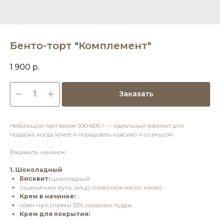
Бенто-торт "Комплемент"
1 900
р.
Заказать
Небольшой торт весом 500–600 г — идеальный вариант для
подарка, когда хочется порадовать красиво и со вкусом.
Варианты начинок:
1. Шоколадный
Бисквит:
шоколадный
(пшеничная мука, яйцо, сливочное масло, какао)
Крем в начинке:
крем-чиз, сливки 33%, сахарная пудра
Крем для покрытия: