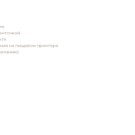
я:
ленточкой
кте
ния на пищевом принтере
желанию)