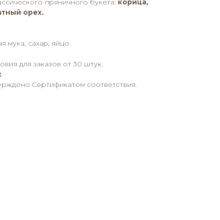
ассического пряничного букета:
корица,
атный орех.
 мука, сахар, яйцо.
вия для заказов от 30 штук.
:
ерждено Сертификатом соответствия.